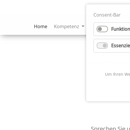
Consent-Bar
(current)
Home
Kompetenz
Vorhaben
Aus
Funktion
Essenzie
Sprechen Sie u
Um Ihren Web
Sprechen Sie u