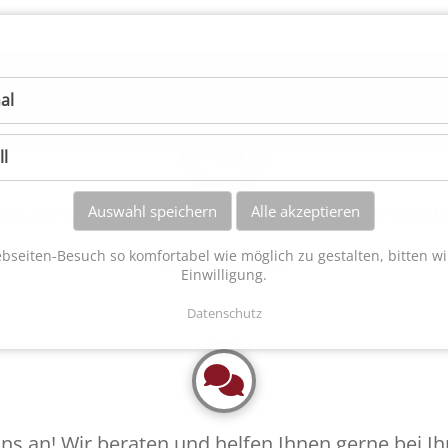
führungen
Service
Referenzen
Unternehmen
al
ll
ns an! Wir beraten und helfen Ihnen gerne bei 
Auswahl speichern
Alle akzeptieren
seiten-Besuch so komfortabel wie möglich zu gestalten, bitten wi
(05101) 15970
Einwilligung.
Datenschutz
ns an! Wir beraten und helfen Ihnen gerne bei 