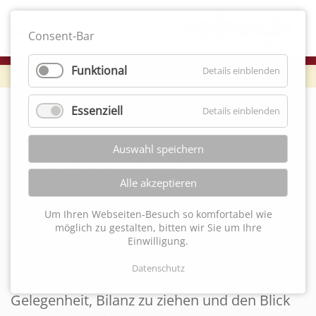
Consent-Bar
Funktional
Details einblenden
Essenziell
Details einblenden
Tradition
Auswahl speichern
Ein großes Dankeschön
Alle akzeptieren
Für viele tolle Jahre, erfolgreiche Aufträge
Um Ihren Webseiten-Besuch so komfortabel wie
möglich zu gestalten, bitten wir Sie um Ihre
und zufriedene Kunden.
Einwilligung.
Datenschutz
Ein Jubiläum ist immer eine gute
Gelegenheit, Bilanz zu ziehen und den Blick